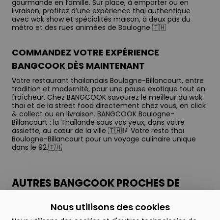
gourmande en famille. Sur place, à emporter ou en
livraison, profitez d’une expérience thaï authentique
avec wok show et spécialités maison, à deux pas du
métro et des rues animées de Boulogne 🇹🇭
COMMANDEZ VOTRE EXPÉRIENCE
BANGCOOK DÈS MAINTENANT
Votre restaurant thaïlandais Boulogne-Billancourt, entre
tradition et modernité, pour une pause exotique tout en
fraîcheur. Chez BANGCOOK savourez le meilleur du wok
thaï et de la street food directement chez vous, en click
& collect ou en livraison. BANGCOOK Boulogne-
Billancourt : la Thaïlande sous vos yeux, dans votre
assiette, au cœur de la ville 🇹🇭🥢 Votre resto thaï
Boulogne-Billancourt pour un voyage culinaire unique
dans le 92.🇹🇭
AUTRES BANGCOOK PROCHES DE
BOULOGNE-BILLANCOURT
Nous utilisons des cookies