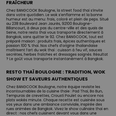
FRAÎCHEUR
Chez BANGCOOK Boulogne, la street food thaï s’invite
dans votre quotidien. Le wok s’enflamme et la bonne
humeur est au menu: frais, coloré et plein de peps. Situé
au 238 Boulevard Jean Jaurès, 92100 Boulogne-
Billancourt, à deux pas du centre-ville et des quais de
Seine, notre resto thaï vous transporte directement à
Bangkok, sans quitter le 92. Chez BANGCOOK, tout est
préparé maison : produits frais, épices authentiques et
passion 100 % thaï. Nos chefs d’origine thaïlandaise
maîtrisent l’art du wok thaï : cuisson à feu vif, sauces
secrètes, herbes fraîches et dressages soignés. Résultat
? Le goût vous transporte instantanément à Bangkok.
RESTO THAÏ BOULOGNE : TRADITION, WOK
SHOW ET SAVEURS AUTHENTIQUES
Chez BANGCOOK Boulogne, notre équipe revisite les
incontournables de la cuisine thaïe : Pad Thaï, Bo Bun,
Tempuras de crevettes, Crousti Poulet ou encore nos
plats wokés minute. Chaque recette est cuisinée sous
vos yeux dans une ambiance conviviale, inspirée des
rues animées de Bangkok. Vivez le show culinaire thaï en
direct : nos chefs cuisinent devant vous dans une