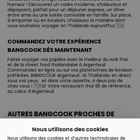
humeur ! Découvrez un cadre moderne, chaleureux et
dépaysant, parfait pour un déjeuner express, un dîner
entre amis ou une soirée conviviale en famille. Sur place,
à emporter ou en livraison, choisissez la manière dont
vous souhaitez voyager en Thaïlande aujourd’hui 🇹🇭
COMMANDEZ VOTRE EXPÉRIENCE
BANGCOOK DÈS MAINTENANT
Faites voyager vos papilles avec le meilleur du wok thaï
et de la street food thaïlandaise à Argenteuil.
Commandez en ligne ou sur vos plateformes de livraison
préférées. BANGCOOK Argenteuil : la Thaïlande, en direct
sous vos yeux… et dans votre assiette, à deux pas de
chez vous ! 🇹🇭🥢 Votre restaurant thaï 95 de référence,
au cœur d’Argenteuil.
AUTRES BANGCOOK PROCHES DE
ARGENTEUIL
Nous utilisons des cookies
NANTERRE
Nous utilisons des cookies et d'autres technologies de