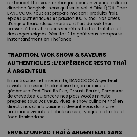
restaurant thaï vous embarque pour un voyage culinaire
direction Bangkok… sans quitter le Val-d’Oise ! 🇹🇭 Chez
BANGCOOK, tout est préparé maison : produits frais,
épices authentiques et passion 100 % thaï. Nos chefs
d’origine thaïlandaise maîtrisent l’art du wok thaï :
cuisson à feu vif, sauces secrètes, herbes fraîches et
dressages soignés. Résultat ? Le goût vous transporte
instantanément en Thaïlande.
TRADITION, WOK SHOW & SAVEURS
AUTHENTIQUES : L’EXPÉRIENCE RESTO THAÏ
À ARGENTEUIL
Entre tradition et modernité, BANGCOOK Argenteuil
revisite la cuisine thaïlandaise façon urbaine et
généreuse: Pad Thaï, Bo Bun, Crousti Poulet, Tempuras
de crevettes, ou encore nos plats wokés minute
préparés sous vos yeux. Vivez le show culinaire thaï en
direct : nos chefs cuisinent devant vous dans une
ambiance vivante et chaleureuse, typique de la street
food thaïlandaise.
ENVIE D’UN PAD THAÏ À ARGENTEUIL SANS