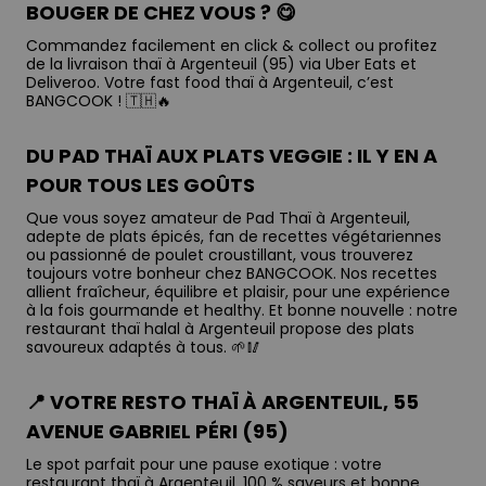
BOUGER DE CHEZ VOUS ? 😋
Commandez facilement en click & collect ou profitez
de la livraison thaï à Argenteuil (95) via Uber Eats et
Deliveroo. Votre fast food thaï à Argenteuil, c’est
BANGCOOK ! 🇹🇭🔥
DU PAD THAÏ AUX PLATS VEGGIE : IL Y EN A
POUR TOUS LES GOÛTS
Que vous soyez amateur de Pad Thaï à Argenteuil,
adepte de plats épicés, fan de recettes végétariennes
ou passionné de poulet croustillant, vous trouverez
toujours votre bonheur chez BANGCOOK. Nos recettes
allient fraîcheur, équilibre et plaisir, pour une expérience
à la fois gourmande et healthy. Et bonne nouvelle : notre
restaurant thaï halal à Argenteuil propose des plats
savoureux adaptés à tous. 🌱🥢
📍 VOTRE RESTO THAÏ À ARGENTEUIL, 55
AVENUE GABRIEL PÉRI (95)
Le spot parfait pour une pause exotique : votre
restaurant thaï à Argenteuil, 100 % saveurs et bonne